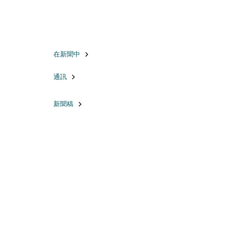
在新聞中
通訊
新聞稿
畫廊
在新聞中
© 版權所有 2018 參議員克里姆辦公室